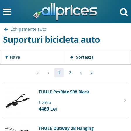
Echipamente auto
Suporturi bicicleta auto
Filtre
Sortează
«
‹
1
2
›
»
THULE ProRide 598 Black
1 oferta
4469
Lei
THULE OutWay 2B Hanging