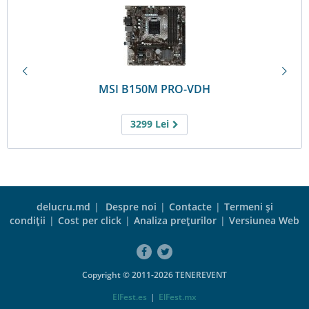
MSI B150M PRO-VDH
3299
Lei
delucru.md
|
Despre noi
|
Contacte
|
Termeni şi
condiţii
|
Cost per click
|
Analiza preţurilor
|
Versiunea Web
Copyright © 2011-2026 TENEREVENT
ElFest.es
|
ElFest.mx