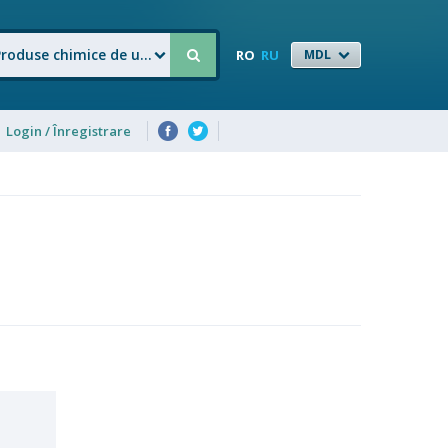
Produse chimice de uz casnic
RO
RU
MDL
Login / Înregistrare