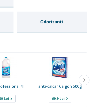
Odorizanți
ofessional 4l
anti-calcar Calgon 500g
Geam D
89
Lei
69.9
Lei
4