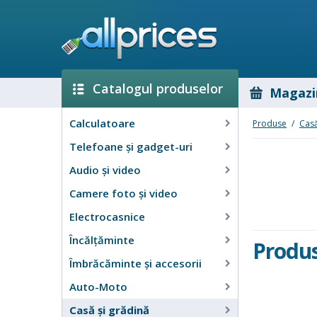
Catalogul produselor
Magazi
Calculatoare
Produse
/
Casă
Telefoane și gadget-uri
Audio şi video
Camere foto şi video
Electrocasnice
Încălţăminte
Produs
Îmbrăcăminte şi accesorii
Auto-Moto
Casă şi grădină