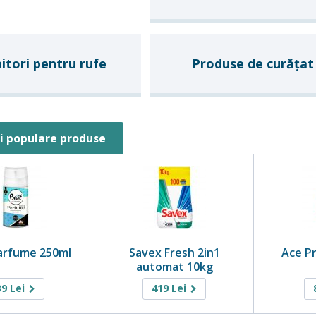
bitori pentru rufe
Produse de curățat
i populare produse
Parfume 250ml
Savex Fresh 2in1
Ace Pr
automat 10kg
39
Lei
419
Lei