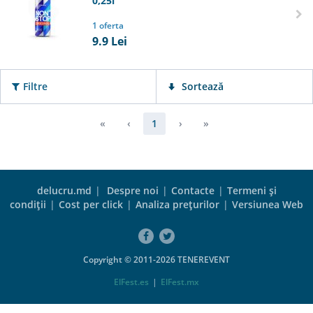
0,25l
1 oferta
9.9
Lei
Filtre
Sortează
«
‹
1
›
»
delucru.md
|
Despre noi
|
Contacte
|
Termeni şi
condiţii
|
Cost per click
|
Analiza preţurilor
|
Versiunea Web
Copyright © 2011-2026 TENEREVENT
ElFest.es
|
ElFest.mx