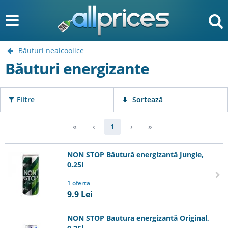
Băuturi nealcoolice
Băuturi energizante
Filtre
Sortează
«
‹
1
›
»
NON STOP Băutură energizantă Jungle,
0.25l
1 oferta
9.9
Lei
NON STOP Bautura energizantă Original,