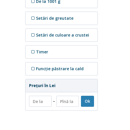
De la 1001 g
Setări de greutate
Setări de culoare a crustei
Timer
Funcţie păstrare la cald
Preţuri în Lei
–
Ok