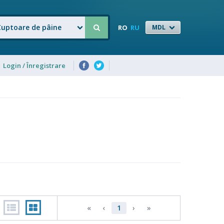
Cuptoare de pâine
RO
RU
MDL
Login / Înregistrare
«
‹
1
›
»