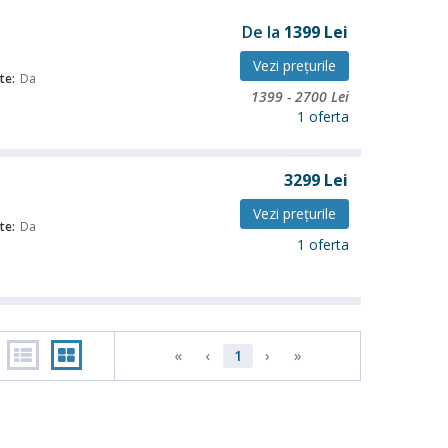
De la
1399
Lei
Vezi preţurile
te:
Da
1399
-
2700
Lei
1 oferta
3299
Lei
Vezi preţurile
te:
Da
1 oferta
«
‹
1
›
»