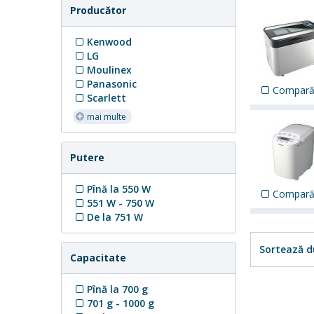
Producător
Kenwood
LG
Moulinex
Panasonic
Compar
Scarlett
mai multe
Putere
Pînă la 550 W
Compar
551 W - 750 W
De la 751 W
Sortează d
Capacitate
Pînă la 700 g
701 g - 1000 g