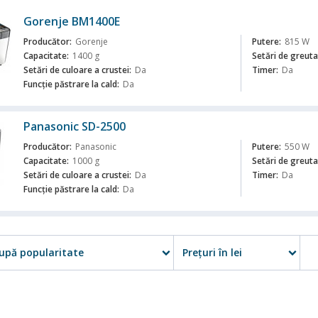
Gorenje BM1400E
Producător:
Gorenje
Putere:
815 W
Capacitate:
1400 g
Setări de greuta
Setări de culoare a crustei:
Da
Timer:
Da
Funcţie păstrare la cald:
Da
ă
Panasonic SD-2500
Producător:
Panasonic
Putere:
550 W
Capacitate:
1000 g
Setări de greuta
Setări de culoare a crustei:
Da
Timer:
Da
Funcţie păstrare la cald:
Da
ă
upă popularitate
Preţuri în lei