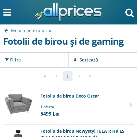
Mobilă pentru birou
Fotolii de birou și de gaming
Filtre
Sortează
«
‹
1
›
»
Fotoliu de birou Deco Oscar
1 oferta
5499
Lei
Fotoliu de birou Nowystyl TELA R HR ES