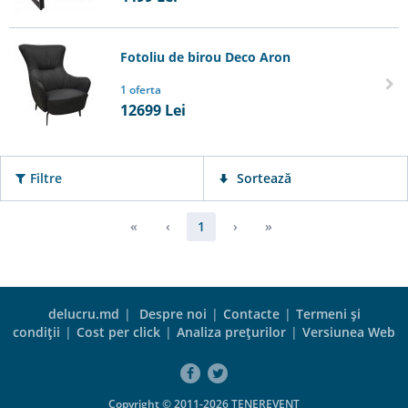
Fotoliu de birou Deco Aron
1 oferta
12699
Lei
Filtre
Sortează
«
‹
1
›
»
delucru.md
|
Despre noi
|
Contacte
|
Termeni şi
condiţii
|
Cost per click
|
Analiza preţurilor
|
Versiunea Web
Copyright © 2011-2026 TENEREVENT